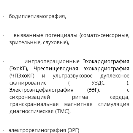
бодиплетизмография,
·
вызванные потенциалы (сомато-сенсорные,
·
зрительные, слуховые),
интраоперационные
Эхокардиография
·
(ЭхоКГ)
,
Чреспищеводная эхокардиография
(ЧПЭхоКГ)
и ультразвуковое дуплексное
сканирование ( УЗДС ),
Электроэнцефалография (ЭЭГ)
,
с
сихронизацией ритма сердца,
транскраниальная магнитная стимуляция
диагностическая (ТМС),
электроретинография (ЭРГ)
·