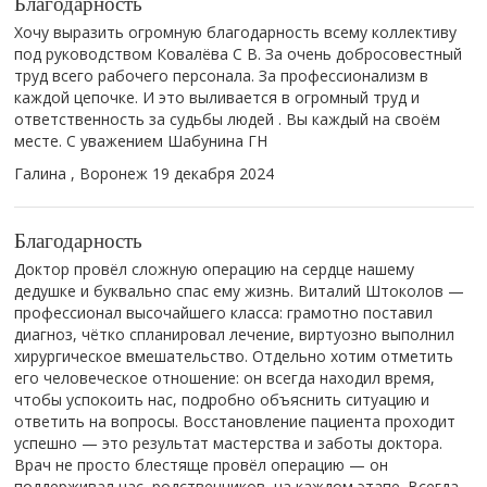
Благодарность
Хочу выразить огромную благодарность всему коллективу
под руководством Ковалёва С В. За очень добросовестный
труд всего рабочего персонала. За профессионализм в
каждой цепочке. И это выливается в огромный труд и
ответственность за судьбы людей . Вы каждый на своём
месте. С уважением Шабунина ГН
Галина , Воронеж
19 декабря 2024
Благодарность
Доктор провёл сложную операцию на сердце нашему
дедушке и буквально спас ему жизнь. Виталий Штоколов —
профессионал высочайшего класса: грамотно поставил
диагноз, чётко спланировал лечение, виртуозно выполнил
хирургическое вмешательство. Отдельно хотим отметить
его человеческое отношение: он всегда находил время,
чтобы успокоить нас, подробно объяснить ситуацию и
ответить на вопросы. Восстановление пациента проходит
успешно — это результат мастерства и заботы доктора.
Врач не просто блестяще провёл операцию — он
поддерживал нас, родственников, на каждом этапе. Всегда