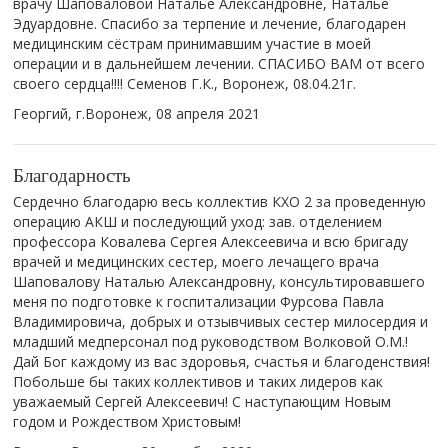
врачу Шаповаловой Наталье Александровне, Наталье
Эдуардовне. Спасибо за терпение и лечение, благодарен
медицинским сёстрам принимавшим участие в моей
операции и в дальнейшем лечении. СПАСИБО ВАМ от всего
своего сердца!!!! Семенов Г.К., Воронеж, 08.04.21г.
Георгий, г.Воронеж,
08 апреля 2021
Благодарность
Сердечно благодарю весь коллектив КХО 2 за проведенную
операцию АКШ и последующий уход: зав. отделением
профессора Ковалева Сергея Алексеевича и всю бригаду
врачей и медицинских сестер, моего лечащего врача
Шаповалову Наталью Александровну, консультировавшего
меня по подготовке к госпитализации Фурсова Павла
Владимировича, добрых и отзывчивых сестер милосердия и
младший медперсонал под руководством Волковой О.М.!
Дай Бог каждому из вас здоровья, счастья и благоденствия!
Побольше бы таких коллективов и таких лидеров как
уважаемый Сергей Алексеевич! С наступающим Новым
годом и Рождеством Христовым!