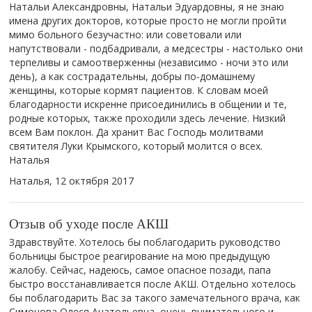
Натальи Александровны, Натальи Эдуардовны, я не знаю
имена других докторов, которые просто не могли пройти
мимо больного безучастно: или советовали или
напутствовали - подбадривали, а медсестры - настолько они
терпеливы и самоотверженны (независимо - ночи это или
день), а как сострадательны, добры по-домашнему
женщины, которые кормят пациентов. К словам моей
благодарности искренне присоединились в общении и те,
родные которых, также проходили здесь лечение. Низкий
всем Вам поклон. Да хранит Вас Господь молитвами
святителя Луки Крымского, который молится о всех.
Наталья
Наталья,
12 октября 2017
Отзыв об уходе после АКШ
Здравствуйте. Хотелось бы поблагодарить руководство
больницы быстрое реагирование на мою предыдущую
жалобу. Сейчас, надеюсь, самое опасное позади, папа
быстро восстанавливается после АКШ. Отдельно хотелось
бы поблагодарить Вас за такого замечательного врача, как
Симонова Олеся Анатольевна, очень внимательного и