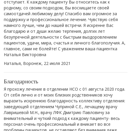
отступает. К​ каждому пациенту Вы относитесь как к​
родному, со​ своим подходом, Вы​ восхищаете своей
самоотдачей любимому делу! Спасибо вам огромное за​
поддержку и​ профессиональное лечение. Чувствую себя
намного лучше, чем до​ нашей встречи. Я​ искренне Вас
благодарю и​ от души желаю терпения, долгих лет
безупречной деятельности с​ быстрым выздоровлением
пациентов, удачи, мира, счастья и​ личного благополучия. А,
главное, сами не​ болейте! С уважением ваша пациентка
Наталья Викторовна
Наталья, Воронеж,
22 июля 2021
Благодарность
Я прохожу лечение в отделении НСО с 01 августа 2020 года.
От себя лично и от моих близких родственников хочу
выразить искреннюю благодарность коллективу отделения:
заведующей отделением Чуприной С.Е., лечащему врачу
Лавришевой М.Н., врачу ЛФК Дмитрию Павловичу за
внимательный и чуткий подход к каждому пациенту- весь
персонал очень профессиональный и вникает во все
проблемы пациентов, не оставляют без внимания даже