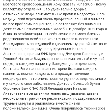
мозгового кровообращения. Хочу сказать «Спасибо!» всему
коллективу отделения. Это удивительно добрые,
отзывчивые люди, замечательные врачи и медсёстры. Весь
медицинский персонал очень профессиональный и вникает
во все проблемы пациентов, не оставляют без внимания
даже самые незначительные жалобы. В декабре 2021 года я
была на реабилитации. От себя лично и от моих близких
родственников особенно хочется выразить искреннюю
благодарность заведующей отделением Чуприной Светлане
Евгеньевне, лечащему врачу Крупенько Наталье
Анатольевне, врачам ЛФК Круглову Дмитрию Павловичу и
Гуловой Наталье Владимировне за внимательный и чуткий
подход к каждому пациенту. Заведующая отделением,
Светлана Евгеньевна, знает историю болезни каждого
пациента, помнит каждого, кто проходит лечение
неоднократно - это очень приятно удивило, ведь нас много
и у каждого свое заболевание. Доктор с большой буквы.
Огромное Вам СПАСИБО! Лечащий врач Наталья
Анатольевна всегда внимательно выслушивала, давала
необходимые грамотные рекомендации, поддерживала в
трудные минуты и радовалась вместе с нами
положительной динамике. Очень понравилось техническое