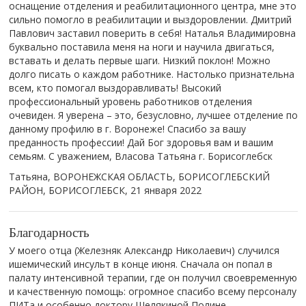
оснащение отделения и реабилитационного центра, мне это
сильно помогло в реабилитации и выздоровлении. Дмитрий
Павлович заставил поверить в себя! Наталья Владимировна
буквально поставила меня на ноги и научила двигаться,
вставать и делать первые шаги. Низкий поклон! Можно
долго писать о каждом работнике. Настолько признательна
всем, кто помогал выздоравливать! Высокий
профессиональный уровень работников отделения
очевиден. Я уверена – это, безусловно, лучшее отделение по
данному профилю в г. Воронеже! Спасибо за вашу
преданность профессии! Дай Бог здоровья вам и вашим
семьям. С уважением, Власова Татьяна г. Борисоглебск
Татьяна, ВОРОНЕЖСКАЯ ОБЛАСТЬ, БОРИСОГЛЕБСКИЙ
РАЙОН, БОРИСОГЛЕБСК,
21 января 2022
Благодарность
У моего отца (Железняк Александр Николаевич) случился
ишемический инсульт в конце июня. Сначала он попал в
палату интенсивной терапии, где он получил своевременную
и качественную помощь: огромное спасибо всему персоналу
ПИТа и особенно доктору Шелякиной Полине