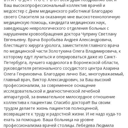
Ваш высокопрофессиональный коллектив врачей и
медсестер с Днем медицинского работника! Благодарю
своего Спасителя за оказанную мне высокотехнологичную
медицинскую помощь, кандидата медицинских наук,
заведующую неврологического отделения больных с
нарушением кровообращения доктора Чуприну Светлану
Евгеньевну. Врача Воробьёва Андрея Александровича,
блестящего хирурга уролога, заместителя главного врача
по медицинской части Золотухина Олега Владимировича, к
которому едут лучиться и оперироваться даже из Санкт-
Петербурга, лучшего кардиолога в Воронежской области,
руководителя регионального сосудистого центра Азарина
Олега Генриховича. Благодарю лично Вас, многоуважаемый,
главный врач, Виктор Александрович, за Ваш высокий
профессионализм, за современное оснащение
исследовательской и диагностической лечебной
аппаратурой, за внимательное милосердное отношение
коллектива к пациентам. Спасибо доктора!!! Вы своим
трудом делаете жизнь пациентов полноценной,
возвращаете к труду и радостной жизни. И не надо куда-то
ехать за помощью. Ваша больница на уровне
профессионализма врачей столицы. Лебедева Людмила