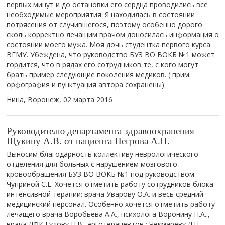
первых минут и до остановки его сердца проводились все
необходимые мероприятия. Я находилась в состоянии
потрясения от случившегося, поэтому особенно дорого
сколь корректно лечащим врачом доносилась информация о
состоянии моего мужа. Моя дочь студентка первого курса
ВГМУ. Убеждена, что руководство БУЗ ВО ВОКБ №1 может
гордится, что в рядах его сотрудников те, с кого могут
брать пример следующие поколения медиков. ( прим.
орфография и пунктуация автора сохранены)
Нина, Воронеж,
02 марта 2016
Руководителю департамента здравоохранения
Щукину А.В. от пациента Негрова А.Н.
Выносим благодарность коллективу неврологического
отделения для больных с нарушением мозгового
кровообращения БУЗ ВО ВОКБ №1 под руководством
Чуприной С.Е. Хочется отметить работу сотрудников блока
интенсивной терапии: врача Уварову О.А. и весь средний
медицинский персонал. Особенно хочется отметить работу
лечащего врача Воробьева А.А., психолога Воронину Н.А..,
врача ЛФК Гулову Н.В., эрготерапевтов : Чекмареву Л.Н.,