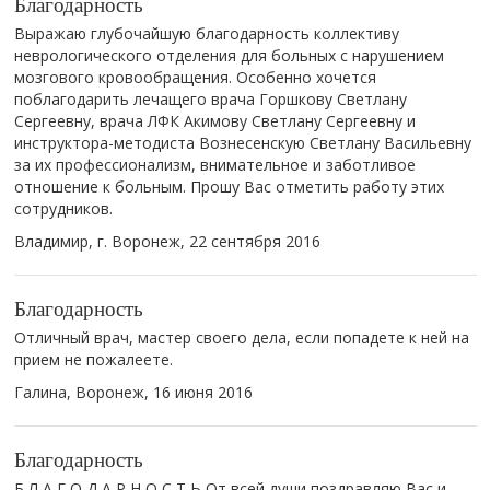
Благодарность
Выражаю глубочайшую благодарность коллективу
неврологического отделения для больных с нарушением
мозгового кровообращения. Особенно хочется
поблагодарить лечащего врача Горшкову Светлану
Сергеевну, врача ЛФК Акимову Светлану Сергеевну и
инструктора-методиста Вознесенскую Светлану Васильевну
за их профессионализм, внимательное и заботливое
отношение к больным. Прошу Вас отметить работу этих
сотрудников.
Владимир, г. Воронеж,
22 сентября 2016
Благодарность
Отличный врач, мастер своего дела, если попадете к ней на
прием не пожалеете.
Галина, Воронеж,
16 июня 2016
Благодарность
Б Л А Г О Д А Р Н О С Т Ь От всей души поздравляю Вас и