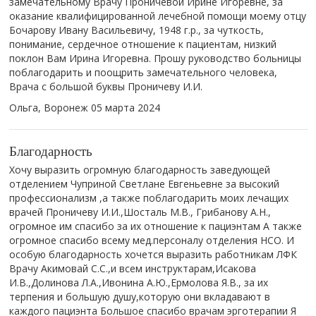
замечательному Врачу Проничевой Ирине Игоревне, за
оказание квалифицированной лечебной помощи моему отцу
Бочарову Ивану Васильевичу, 1948 г.р., за чуткость,
понимание, сердечное отношение к пациентам, низкий
поклон Вам Ирина Игоревна. Прошу руководство больницы
поблагодарить и поощрить замечательного человека,
Врача с большой буквы Проничеву И.И.
Ольга, Воронеж
05 марта 2024
Благодарность
Хочу выразить огромную благодарность заведующей
отделением Чуприной Светлане Евгеньевне за высокий
профессионализм ,а также поблагодарить моих лечащих
врачей Проничеву И.И.,Шосталь М.В., Грибанову А.Н.,
огромное им спасибо за их отношение к пациэнтам А также
огромное спасибо всему мед.персоналу отделения НСО. И
особую благодарность хочется выразить работникам ЛФК
Врачу Акимовай С.С.,и всем инструктарам,Исакова
И.В.,Долинова Л.А.,Ивонина А.Ю.,Ермолова Я.В., за их
терпения и большую душу,которую они вкладавают в
каждого пациэнта Большое спасибо врачам эрготерапии Я