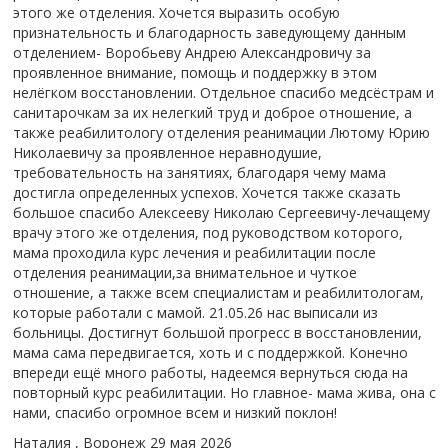
этого же отделения. Хочется выразить особую
признательность и благодарность заведующему данным
отделением- Воробьеву Андрею Александровичу за
проявленное внимание, помощь и поддержку в этом
нелёгком восстановлении. Отдельное спасибо медсёстрам и
санитарочкам за их нелегкий труд и доброе отношение, а
также реабилитологу отделения реанимации Лютому Юрию
Николаевичу за проявленное неравнодушие,
требовательность на занятиях, благодаря чему мама
достигла определенных успехов. Хочется также сказать
большое спасибо Алексееву Николаю Сергеевичу-лечащему
врачу этого же отделения, под руководством которого,
мама проходила курс лечения и реабилитации после
отделения реанимации,за внимательное и чуткое
отношение, а также всем специалистам и реабилитологам,
которые работали с мамой. 21.05.26 нас выписали из
больницы. Достигнут большой прогресс в восстановлении,
мама сама передвигается, хоть и с поддержкой. Конечно
впереди ещё много работы, надеемся вернуться сюда на
повторный курс реабилитации. Но главное- мама жива, она с
нами, спасибо огромное всем и низкий поклон!
Наталия , Воронеж
29 мая 2026