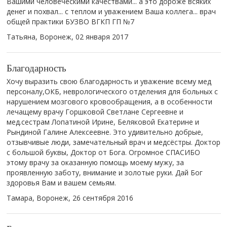
Вашими человеческими качествами... а это дороже всяких
денег и похвал... с теплом и уважением Ваша коллега... врач
общей практики БУЗВО ВГКП ГП №7
Татьяна, Воронеж,
02 января 2017
Благодарность
Хочу выразить свою благодарность и уважение всему мед
персоналу,ОКБ, неврологического отделения для больных с
нарушением мозгового кровообращения, а в особенности
лечащему врачу Горшковой Светлане Сергеевне и
мед.сестрам Лопатиной Ирине, Беляковой Екатерине и
Рындиной Галине Алексеевне. Это удивительно добрые,
отзывчивые люди, замечательный врач и медсёстры. Доктор
с большой буквы, Доктор от Бога. Огромное СПАСИБО
этому врачу за оказанную помощь моему мужу, за
проявленную заботу, внимание и золотые руки. Дай Бог
здоровья Вам и вашем семьям.
Тамара, Воронеж,
26 сентября 2016