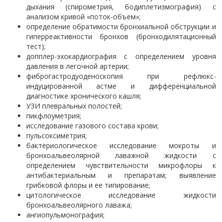
дыхания (спирометрия, бодиплетизмография) с
анализом кривой «поток-объем»;
определение обратимости бронхиальной обструкции и
гиперреактивности бронхов (бронходилятационный
тест);
допплер-эхокардиография с определением уровня
давления в легочной артерии;
фиброгастродуоденоскопия при рефлюкс-
индуцированной астме и дифференциальной
диагностике хронического кашля;
УЗИ плевральных полостей;
пикфлоуметрия;
исследование газового состава крови;
пульсоксиметрия;
бактериологическое исследование мокроты и
бронхоальвеолярной лаважной жидкости с
определением чувствительности микрофлоры к
антибактериальным и препаратам; выявление
грибковой флоры и ее типирование;
цитологическое исследование жидкости
бронхоальвеолярного лаважа;
ангиопульмонография;