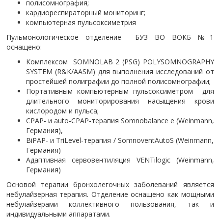
полисомнография;
кардиореспираторный мониторинг;
компьютерная пульсоксиметрия
Пульмонологическое отделение БУЗ ВО ВОКБ №1
оснащено:
Комплексом SOMNOLAB 2 (PSG) POLYSOMNOGRAPHY
SYSTEM (R&K/AASM) для выполнения исследований от
простейшей полиграфии до полной полисомнографии;
Портативным компьютерным пульсоксиметром для
длительного мониторирования насыщения крови
кислородом и пульса;
CPAP- и auto-CPAP-терапия Somnobalance e (Weinmann,
Германия),
BiPAP- и TriLevel-терапия / SomnoventAutoS (Weinmann,
Германия)
Адаптивная сервовентиляция VENTilogic (Weinmann,
Германия)
Основой терапии бронхолегочных заболеваний является
небулайзерная терапия. Отделение оснащено как мощными
небулайзерами коллективного пользования, так и
индивидуальными аппаратами.