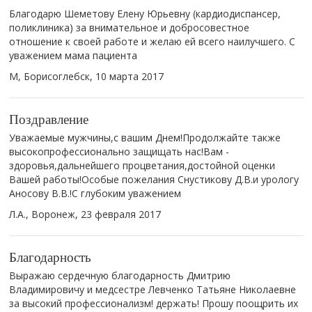
Благодарю Шеметову Елену Юрьевну (кардиодиспансер,
поликлиника) за внимательное и добросовестное
отношение к своей работе и желаю ей всего наилучшего. С
уважением мама пациента
М, Борисоглебск,
10 марта 2017
Поздравление
Уважаемые мужчины,с вашим Днем!Продолжайте также
высокопрофессионально защищать нас!Вам -
здоровья,дальнейшего процветания,достойной оценки
Вашей работы!Особые пожелания Снустикову Д.В.и урологу
Аносову В.В.!С глубоким уважением
Л.А., Воронеж,
23 февраля 2017
Благодарность
Выражаю сердечную благодарность Дмитрию
Владимировичу и медсестре Левченко Татьяне Николаевне
за высокий профессионализм! держать! Прошу поощрить их