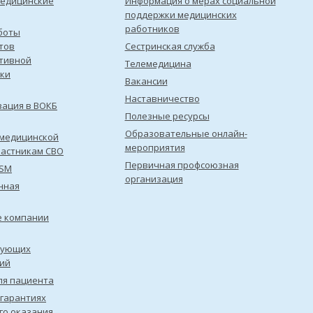
медицинские
Информация о мерах социальной
поддержки медицинских
работников
боты
тов
Сестринская служба
тивной
Телемедицина
ки
Вакансии
Наставничество
зация в ВОКБ
Полезные ресурсы
Образовательные онлайн-
медицинской
мероприятия
астникам СВО
Первичная профсоюзная
ISM
организация
нная
е компании
рующих
ий
ля пациента
 гарантиях
го оказания