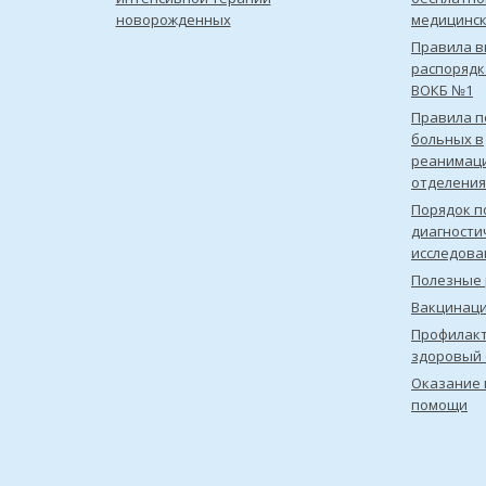
новорожденных
медицинс
Правила в
распорядк
ВОКБ №1
Правила 
больных в
реанимац
отделения
Порядок п
диагности
исследова
Полезные 
Вакцинац
Профилакт
здоровый 
Оказание 
помощи