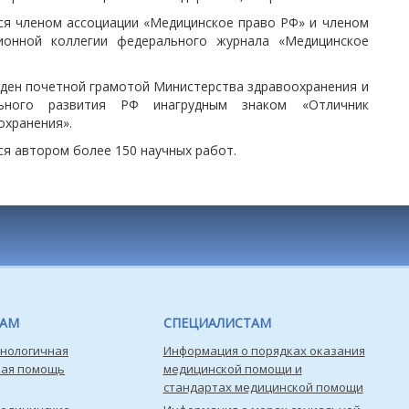
ся членом ассоциации «Медицинское право РФ» и членом
ионной коллегии федерального журнала «Медицинское
ден почетной грамотой Министерства здравоохранения и
льного развития РФ инагрудным знаком «Отличник
охранения».
ся автором более 150 научных работ.
ТАМ
СПЕЦИАЛИСТАМ
нологичная
Информация о порядках оказания
кая помощь
медицинской помощи и
стандартах медицинской помощи