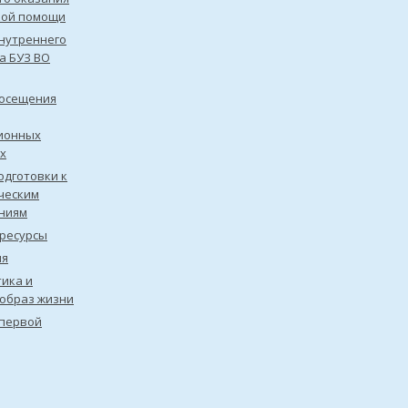
кой помощи
нутреннего
а БУЗ ВО
посещения
ионных
х
одготовки к
ческим
ниям
ресурсы
ия
ика и
образ жизни
первой