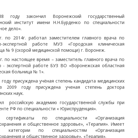
8 году закончил Воронежский государственный
нский институт имени Н.Н.Бурденко по специальности
ное дело».
г. по 2014г. работал заместителем главного врача по
ко-экспертной работе МУЗ «Городская клиническая
ца № 9 (скорой медицинской помощи) г. Воронеж.
 г. по настоящее время – заместитель главного врача по
о - экспертной работе БУЗ ВО «Воронежская областная
еская больница № 1».
 году присуждена учёная степень кандидата медицинских
 в 2009 году присуждена ученая степень доктора
нских наук.
ил российскую академию государственной службы при
енте РФ по специальности « Юриспруденция».
 сертификаты по специальности «Организация
охранения и общественное здоровье», «Терапия». Имеет
е категории по специальностям «Организация
охранения и общественное здоровье», «Терапия».