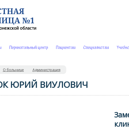
СТНАЯ
НИЦА №1
онежской области
ы
Перинатальный центр
Пациентам
Специалистам
Учебно
О больнице
Администрация
К ЮРИЙ ВИУЛОВИЧ
Зам
кли