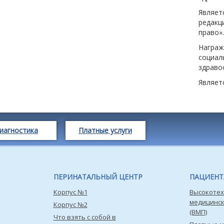
Являет
редакц
право».
Награж
социа
здраво
Являет
иагностика
Платные услуги
ПЕРИНАТАЛЬНЫЙ ЦЕНТР
ПАЦИЕН
Корпус №1
Высокотех
медицинс
Корпус №2
(ВМП)
Что взять с собой в