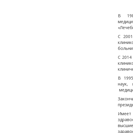
В 198
медици
«Лечеб
С 2001
клини
больни
С 2014
клиник
клинич
В 1995
наук,
медици
Законч
презид
Имеет
здраво
высши
здраво