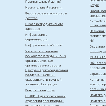
Платные 
Перинатальный центр?
услуги
Неонатальный скрининг
График ра
Безопасное материнство и
специалис
детство
Консульта
Школа репродуктивного
поликлини
здоровья
Плановая
Информация о
госпитали
беременности
№1
Информация об абортах
Оказание 
Часы и место приема
помощи уч
психологов в медицинских
MED TOUR
организациях, где
Обществе
организованна работа
приемная
Центра медико-социальной
Страховы
поддержки женщин,
оказавшихся в трудной
Контакты
жизненной ситуации
контроли
организац
Контрактные роды
Памятка д
ПРАВИЛА для посетителей
отделений реанимации и
Памятка о
интенсивной терапии
бесплатно