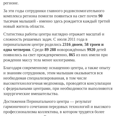
регионе.
За эти годы сотрудники главного родовспомогательного
комплекса региона помогли появиться на свет почти
90
тысячам малышей - именно здесь рождается каждый третий
новый житель области.
Статистика работы центра наглядно отражает масштаб и
сложность решаемых задач. С июля 2011 года в
перинатальном центре родились
2316 двоен
,
58 троен и
одна четверня
. Среди
89 288
новорождённых
9920
детей
появились на свет преждевременно,
865
из них имели при
рождении массу тела менее килограмма.
Благодаря современному оснащению центра, а также опыту
и знаниям сотрудников, этим малышам оказывается вся
необходимая специализированная, в том числе
высокотехнологичная медпомощь, проводятся консультации
с федеральными центрами, при необходимости выполняются
хирургические вмешательства.
Достижения Перинатального центра — результат
гармоничного сочетания передовых технологий и высокого
профессионализма коллектива, в котором трудятся более