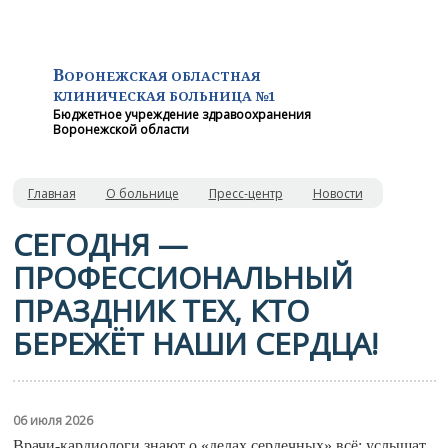
В
ОРОНЕЖСКАЯ ОБЛАСТНАЯ
КЛИНИЧЕСКАЯ
БОЛЬНИЦА №1
Бюджетное учреждение здравоохранения
Воронежской области
Главная
О больнице
Пресс-центр
Новости
СЕГОДНЯ —
ПРОФЕССИОНАЛЬНЫЙ
ПРАЗДНИК ТЕХ, КТО
БЕРЕЖЁТ НАШИ СЕРДЦА!
06 июля 2026
Врачи‑кардиологи знают о «делах сердечных» всё: услышат