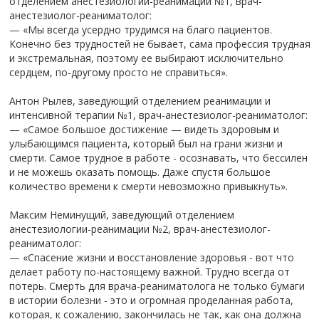
отделением анестезиологии-реанимации №1, врач-
анестезиолог-реаниматолог:
— «Мы всегда усердно трудимся на благо пациентов.
Конечно без трудностей не бывает, сама профессия трудная
и экстремальная, поэтому ее выбирают исключительно
сердцем, по-другому просто не справиться».
Антон Рылев, заведующий отделением реанимации и
интенсивной терапии №1, врач-анестезиолог-реаниматолог:
— «Самое большое достижение — видеть здоровым и
улыбающимся пациента, который был на грани жизни и
смерти. Самое трудное в работе - осознавать, что бессилен
и не можешь оказать помощь. Даже спустя большое
количество времени к смерти невозможно привыкнуть».
Максим Неминущий, заведующий отделением
анестезиологии-реанимации №2, врач-анестезиолог-
реаниматолог:
— «Спасение жизни и восстановление здоровья - вот что
делает работу по-настоящему важной. Трудно всегда от
потерь. Смерть для врача-реаниматолога не только бумаги
в истории болезни - это и огромная проделанная работа,
которая, к сожалению, закончилась не так, как она должна