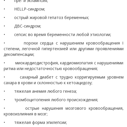
• пре- и эклампсия;
• HELLP-синдром;
• острый жировой гепатоз беременных;
• ДВС-синдром;
• сепсис во время беременности любой этиологии;
• пороки сердца с нарушением кровообращения I
степени, легочной гипертензией или другими проявлениями
декомпенсации;
• миокардиодистрофия, кардиомиопатия с нарушениями
ритма или недостаточностью кровообращения;
• сахарный диабет с трудно корригируемым уровнем
сахара в крови и склонностью к кетоацидозу;
• тяжелая анемия любого генеза;
• тромбоцитопения любого происхождения;
• острые нарушения мозгового кровообращения,
кровоизлияния в мозг;
• тяжелая форма эпилепсии;