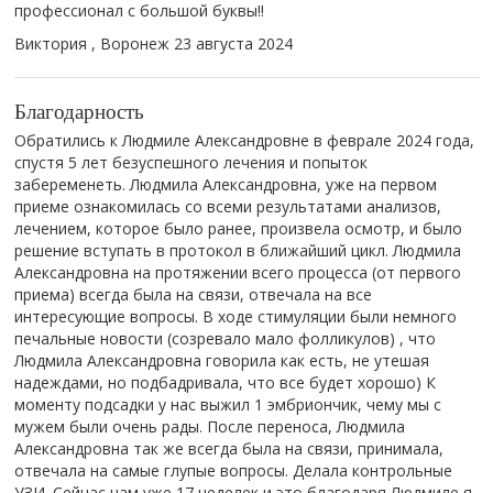
профессионал с большой буквы!!
Виктория , Воронеж
23 августа 2024
Благодарность
Обратились к Людмиле Александровне в феврале 2024 года,
спустя 5 лет безуспешного лечения и попыток
забеременеть. Людмила Александровна, уже на первом
приеме ознакомилась со всеми результатами анализов,
лечением, которое было ранее, произвела осмотр, и было
решение вступать в протокол в ближайший цикл. Людмила
Александровна на протяжении всего процесса (от первого
приема) всегда была на связи, отвечала на все
интересующие вопросы. В ходе стимуляции были немного
печальные новости (созревало мало фолликулов) , что
Людмила Александровна говорила как есть, не утешая
надеждами, но подбадривала, что все будет хорошо) К
моменту подсадки у нас выжил 1 эмбриончик, чему мы с
мужем были очень рады. После переноса, Людмила
Александровна так же всегда была на связи, принимала,
отвечала на самые глупые вопросы. Делала контрольные
УЗИ. Сейчас нам уже 17 неделек и это благодаря Людмиле я