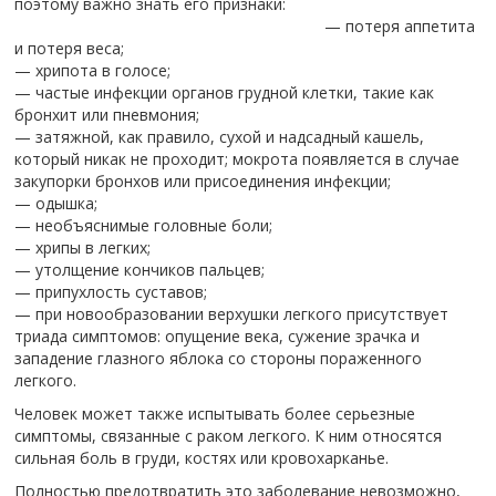
поэтому важно знать его признаки:
— потеря аппетита
и потеря веса;
— хрипота в голосе;
— частые инфекции органов грудной клетки, такие как
бронхит или пневмония;
— затяжной, как правило, сухой и надсадный кашель,
который никак не проходит; мокрота появляется в случае
закупорки бронхов или присоединения инфекции;
— одышка;
— необъяснимые головные боли;
— хрипы в легких;
— утолщение кончиков пальцев;
— припухлость суставов;
— при новообразовании верхушки легкого присутствует
триада симптомов: опущение века, сужение зрачка и
западение глазного яблока со стороны пораженного
легкого.
Человек может также испытывать более серьезные
симптомы, связанные с раком легкого. К ним относятся
сильная боль в груди, костях или кровохарканье.
Полностью предотвратить это заболевание невозможно,