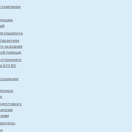
е компании
рующих
ий
ля пациента
 гарантиях
го оказания
кой помощи
нутреннего
а БУЗ ВО
посещения
ионных
х
одготовки к
ческим
ниям
ресурсы
ия