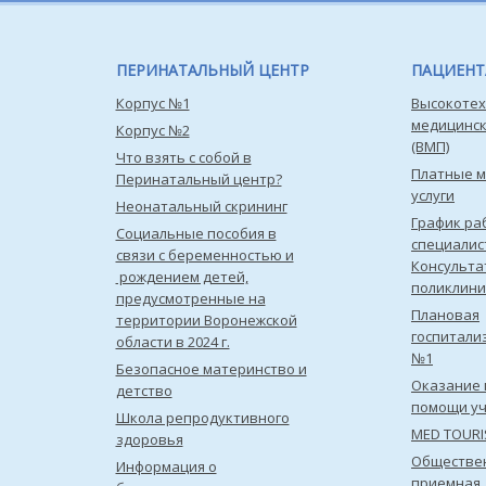
ПЕРИНАТАЛЬНЫЙ ЦЕНТР
ПАЦИЕН
Корпус №1
Высокотех
медицинс
Корпус №2
(ВМП)
Что взять с собой в
Платные 
Перинатальный центр?
услуги
Неонатальный скрининг
График ра
Социальные пособия в
специалис
связи с беременностью и
Консульта
рождением детей,
поликлини
предусмотренные на
Плановая
территории Воронежской
госпитали
области в 2024 г.
№1
Безопасное материнство и
Оказание 
детство
помощи уч
Школа репродуктивного
MED TOUR
здоровья
Обществе
Информация о
приемная