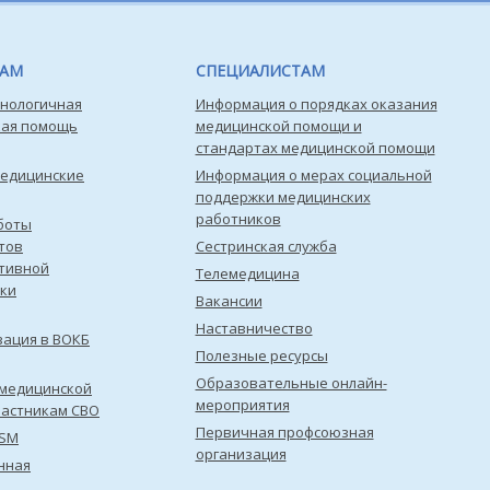
ТАМ
СПЕЦИАЛИСТАМ
нологичная
Информация о порядках оказания
кая помощь
медицинской помощи и
стандартах медицинской помощи
медицинские
Информация о мерах социальной
поддержки медицинских
работников
боты
тов
Сестринская служба
тивной
Телемедицина
ки
Вакансии
Наставничество
зация в ВОКБ
Полезные ресурсы
Образовательные онлайн-
медицинской
мероприятия
астникам СВО
Первичная профсоюзная
ISM
организация
нная