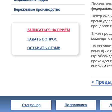
Перинаталь
федерально
Бережливое производство
Центр уже ч
время удало
процессов 
ЗАПИСАТЬСЯ НА ПРИЁМ
В мае прош
команда го
ЗАДАТЬ ВОПРОС
На минувше
ОСТАВИТЬ ОТЗЫВ
команды с 
где обсужд
прохождени
высоким ст
< Преды
Стационар
Поликлиника
Д