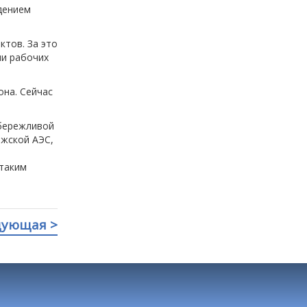
дением
ктов. За это
ии рабочих
она. Сейчас
 бережливой
жской АЭС,
таким
дующая >