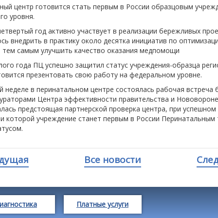
ный центр готовится стать первым в России образцовым учреж
го уровня.
етвертый год активно участвует в реализации бережливых прое
сь внедрить в практику около десятка инициатив по оптимизац
и тем самым улучшить качество оказания медпомощи
лого года ПЦ успешно защитил статус учреждения-образца реги
товится презентовать свою работу на федеральном уровне.
й неделе в перинатальном центре состоялась рабочая встреча
кураторами Центра эффективности правительства и Нововороне
алась предстоящая партнерской проверка центра, при успешном
и которой учреждение станет первым в России Перинатальным 
атусом.
дущая
Все новости
Сле
иагностика
Платные услуги