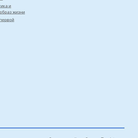
ика и
образ жизни
первой