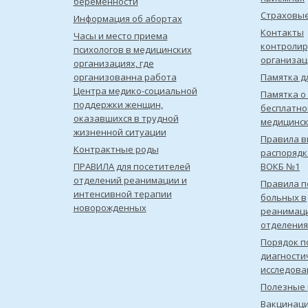
беременности
Страховы
Информация об абортах
Контакты
Часы и место приема
контроли
психологов в медицинских
организац
организациях, где
организованна работа
Памятка д
Центра медико-социальной
Памятка о
поддержки женщин,
бесплатно
оказавшихся в трудной
медицинс
жизненной ситуации
Правила в
Контрактные роды
распорядк
ПРАВИЛА для посетителей
ВОКБ №1
отделений реанимации и
Правила 
интенсивной терапии
больных в
новорожденных
реанимац
отделения
Порядок п
диагности
исследова
Полезные 
Вакцинац