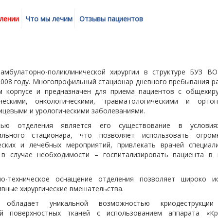
лении
Что мы лечим
Отзывы пациентов
 амбулаторно-поликлинической хирургии в структуре БУЗ 
2008 году. Многопрофильный стационар дневного пребывания р
м корпусе и предназначен для приема пациентов с общехиру
ческими, онкологическими, травматологическими и ортоп
ицевыми и урологическими заболеваниями.
тью отделения является его существование в условия
ильного стационара, что позволяет использовать огром
еских и лечебных мероприятий, привлекать врачей специал
 в случае необходимости – госпитализировать пациента в
но-техническое оснащение отделения позволяет широко ис
ивные хирургические вмешательства.
е обладает уникальной возможностью криодеструкции
ий поверхностных тканей с использованием аппарата «