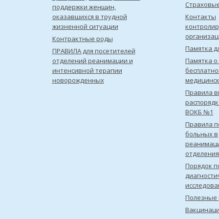
Страховы
поддержки женщин,
оказавшихся в трудной
Контакты
жизненной ситуации
контроли
организац
Контрактные роды
Памятка д
ПРАВИЛА для посетителей
отделений реанимации и
Памятка о
интенсивной терапии
бесплатно
новорожденных
медицинс
Правила в
распорядк
ВОКБ №1
Правила 
больных в
реанимац
отделения
Порядок п
диагности
исследова
Полезные 
Вакцинац