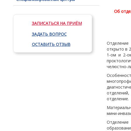
Об отде
ЗАПИСАТЬСЯ НА ПРИЁМ
ЗАДАТЬ ВОПРОС
Отделение
ОСТАВИТЬ ОТЗЫВ
открыто в 
1-ом и 2-о
проктологи
челюстно-л
Особеннос
многопроф
диагностич
отделений,
отделение.
Материаль
мини-инваз
Отделени
образован