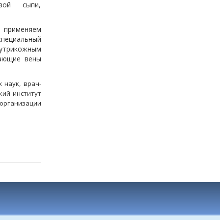
вой сыпи,
ы применяем
специальный
нутрикожным
тающие вены
 наук, врач-
кий институт
 организации