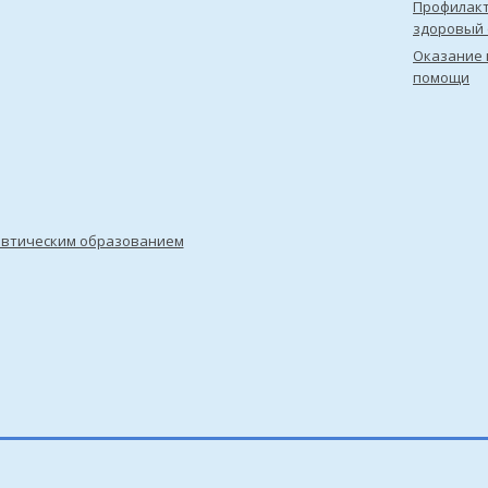
Профилакт
здоровый 
Оказание 
помощи
евтическим образованием