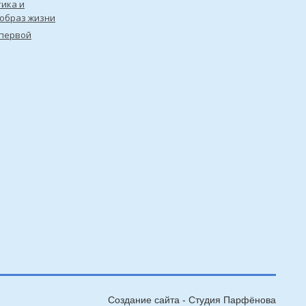
ика и
образ жизни
первой
Создание сайта - Cтудия Парфёнова