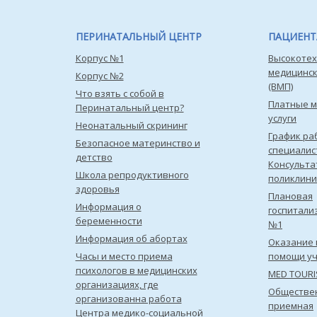
ПЕРИНАТАЛЬНЫЙ ЦЕНТР
ПАЦИЕН
Корпус №1
Высокотех
медицинс
Корпус №2
(ВМП)
Что взять с собой в
Платные 
Перинатальный центр?
услуги
Неонатальный скрининг
График ра
Безопасное материнство и
специалис
детство
Консульта
Школа репродуктивного
поликлини
здоровья
Плановая
Информация о
госпитали
беременности
№1
Информация об абортах
Оказание 
Часы и место приема
помощи уч
психологов в медицинских
MED TOUR
организациях, где
Обществе
организованна работа
приемная
Центра медико-социальной