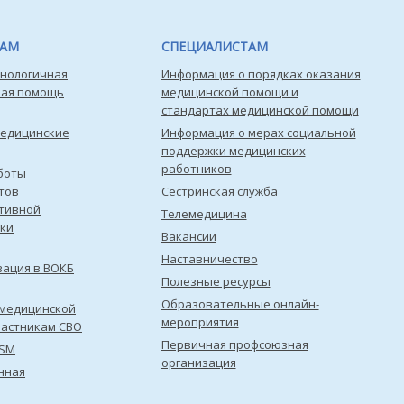
ТАМ
СПЕЦИАЛИСТАМ
нологичная
Информация о порядках оказания
кая помощь
медицинской помощи и
стандартах медицинской помощи
медицинские
Информация о мерах социальной
поддержки медицинских
работников
боты
тов
Сестринская служба
тивной
Телемедицина
ки
Вакансии
Наставничество
зация в ВОКБ
Полезные ресурсы
Образовательные онлайн-
медицинской
мероприятия
астникам СВО
Первичная профсоюзная
ISM
организация
нная