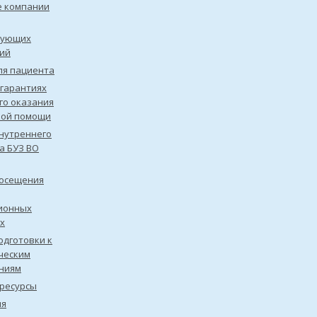
е компании
рующих
ий
ля пациента
 гарантиях
го оказания
кой помощи
нутреннего
а БУЗ ВО
посещения
ионных
х
одготовки к
ческим
ниям
ресурсы
ия