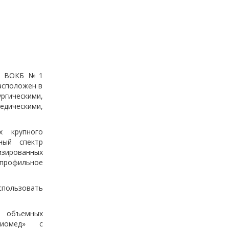
ВО ВОКБ №1
асположен в
ргическими,
едическими,
х крупного
ный спектр
изированных
 профильное
пользовать
 объемных
Криомед» с