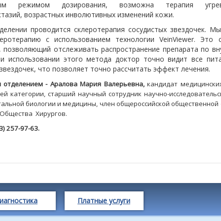
ным режимом дозирования, возможна терапия угре
ктазий, возрастных инволютивных изменений кожи.
делении проводится склеротерапия сосудистых звездочек. М
еротерапию с использованием технологии VeinViewer. Это 
, позволяющий отслеживать распространение препарата по в
ри использовании этого метода доктор точно видит все пи
звездочек, что позволяет точно рассчитать эффект лечения.
 отделением - Аралова Мария Валерьевна,
кандидат медицинских
ей категории, старший научный сотрудник научно-исследовательс
альной биологии и медицины, член общероссийской общественной
 Общества Хирургов.
3) 257-97-63.
иагностика
Платные услуги