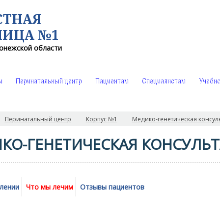
СТНАЯ
НИЦА №1
онежской области
ы
Перинатальный центр
Пациентам
Специалистам
Учебно
Перинатальный центр
Корпус №1
Медико-генетическая консул
КО-ГЕНЕТИЧЕСКАЯ КОНСУЛЬ
лении
Что мы лечим
Отзывы пациентов