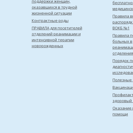
поддержки женщин,
бесплатно
оказавшихся в трудной
медицинс
жизненной ситуации
Правила в
Контрактные роды
распорядк
ПРАВИЛА для посетителей
ВОКБ №1
отделений реанимации и
Правила 
интенсивной терапии
больных в
новорожденных
реанимац
отделения
Порядок п
диагности
исследова
Полезные 
Вакцинац
Профилакт
здоровый 
Оказание 
помощи