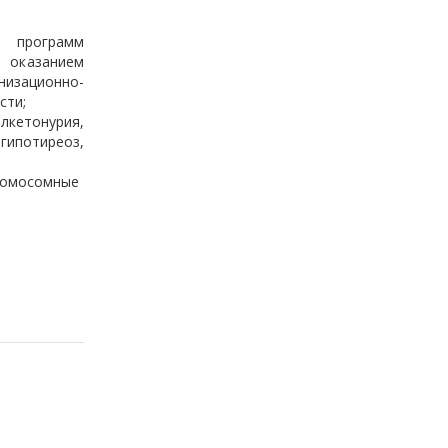
х программ
, оказанием
низационно-
сти;
лкетонурия,
ипотиреоз,
ромосомные