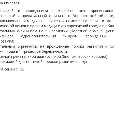
занимается:
низацией и проведением профилактических скрининговы
атальный и пренатальный скрининг) в Воронежской области
ализированной медико-генетической помощи населению и орга
ической помощи врачам медицинских учреждений города и обла
тальным скринингом на 5 нозологий (болезней обмена: фени
висцидоз, адреногенитальный синдром, врожденный г
тоземия;
тальным скринингом на врожденные пороки развития и х
ни плода в 1 триместре беременности;
ивной пренатальной диагностикой (биопсия ворсин хориона);
азвуковой диагностикой пороков развития плода
я семей с НЗ.