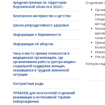
предусмотренные на территории
Отделение 
Воронежской области в 2024 г.
Орга
(неон
Безопасное материнство и детство
специ
метод
Школа репродуктивного здоровья
Неона
муко
Информация о беременности
галак
Прена
Информация об абортах
болез
Инваз
Часы и место приема психологов в
Ультр
медицинских организациях, где
организованна работа Центра медико-
Консультаци
социальной поддержки женщин,
оказавшихся в трудной жизненной
ситуации
Контрактные роды
ПРАВИЛА для посетителей отделений
реанимации и интенсивной терапии
новорожденных