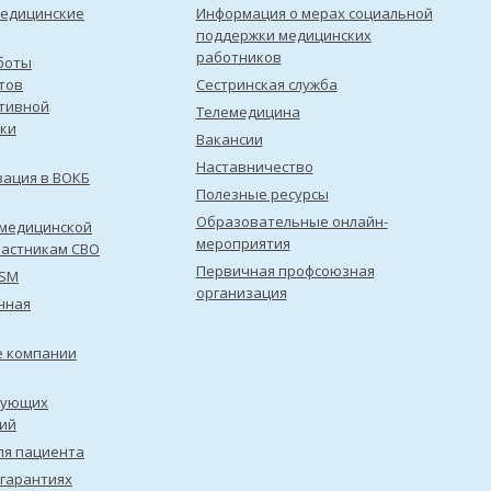
медицинские
Информация о мерах социальной
поддержки медицинских
работников
боты
тов
Сестринская служба
тивной
Телемедицина
ки
Вакансии
Наставничество
зация в ВОКБ
Полезные ресурсы
Образовательные онлайн-
медицинской
мероприятия
астникам СВО
Первичная профсоюзная
ISM
организация
нная
е компании
рующих
ий
ля пациента
 гарантиях