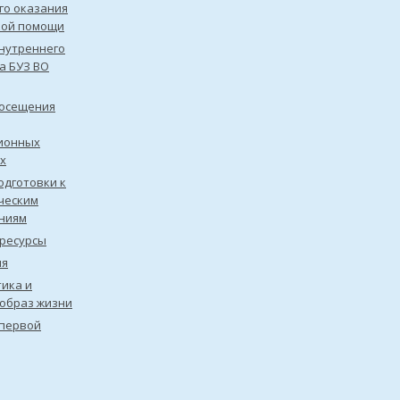
го оказания
кой помощи
нутреннего
а БУЗ ВО
посещения
ионных
х
одготовки к
ческим
ниям
ресурсы
ия
ика и
образ жизни
первой