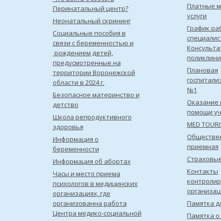
Платные 
Перинатальный центр?
услуги
Неонатальный скрининг
График ра
Социальные пособия в
специалис
связи с беременностью и
Консульта
рождением детей,
поликлини
предусмотренные на
Плановая
территории Воронежской
госпитали
области в 2024 г.
№1
Безопасное материнство и
Оказание 
детство
помощи уч
Школа репродуктивного
MED TOUR
здоровья
Обществе
Информация о
приемная
беременности
Страховы
Информация об абортах
Контакты
Часы и место приема
контроли
психологов в медицинских
организац
организациях, где
организованна работа
Памятка д
Центра медико-социальной
Памятка о