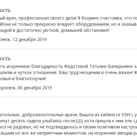
ость
й врач, профессионал своего дела! Я безумно счастлива, что п
й!она не только прекрасно владеет оборудованием, но и оказы
аждой в достаточно уютной, домашней обстановке!
онеж,
12 декабря 2019
ость
ить искреннюю благодарность Федотовой Татьяне Валерьевне з
ализм и чуткое отношение. Ваш труд неоценим и очень важен! 
ровья и благополучия!
оронеж,
06 декабря 2019
ательные, доброжелательные врачи. Вышла из кабинета УЗИ с 
инут десять сидела улыбаясь после))))) хотя пришла к ним еле 
ноз не радовал, но не подтвердилось и своим позитивом настро
льшим но все же неприятным моментом, на искренние эмоции ра