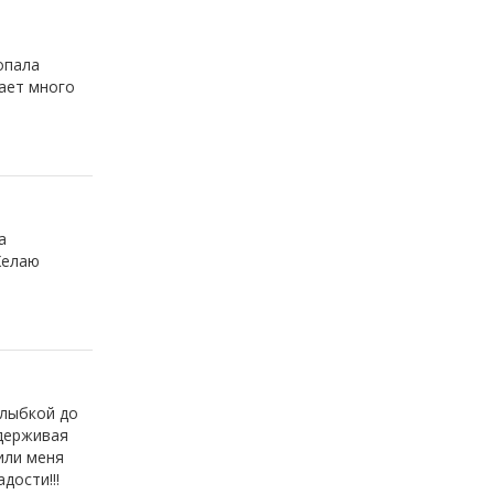
опала
вает много
а
Желаю
улыбкой до
сдерживая
или меня
дости!!!