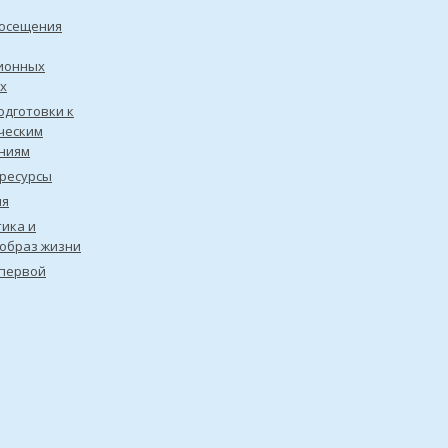
посещения
ионных
х
одготовки к
ческим
ниям
ресурсы
ия
ика и
образ жизни
первой