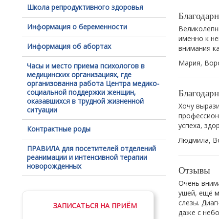
Школа репродуктивного здоровья
Благодарн
Информация о беременности
Великолепны
именно к не
Информация об абортах
внимания к
Мария, Вор
Часы и место приема психологов в
медицинских организациях, где
организованна работа Центра медико-
Благодарн
социальной поддержки женщин,
оказавшихся в трудной жизненной
Хочу выраз
ситуации
профессион
успеха, здо
Контрактные роды
Людмила, В
ПРАВИЛА для посетителей отделений
реанимации и интенсивной терапии
новорожденных
Отзывы
Очень вним
ушей, ещё м
слезы. Диаг
ЗАПИСАТЬСЯ НА ПРИЁМ
даже с небо