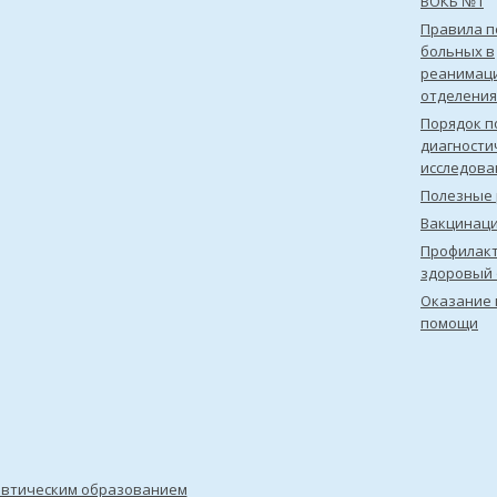
ВОКБ №1
Правила 
больных в
реанимац
отделения
Порядок п
диагности
исследова
Полезные 
Вакцинац
Профилакт
здоровый 
Оказание 
помощи
евтическим образованием