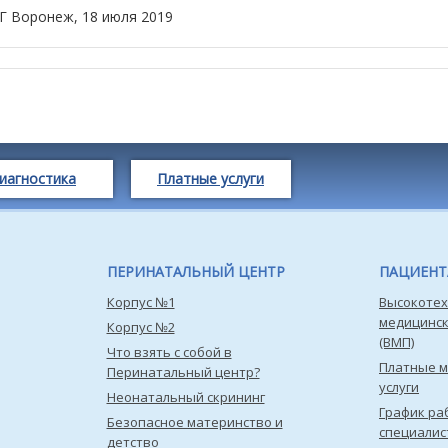
 Г Воронеж,
18 июля 2019
иагностика
Платные услуги
ПЕРИНАТАЛЬНЫЙ ЦЕНТР
ПАЦИЕН
Корпус №1
Высокотех
медицинс
Корпус №2
(ВМП)
Что взять с собой в
Платные 
Перинатальный центр?
услуги
Неонатальный скрининг
График ра
Безопасное материнство и
специалис
детство