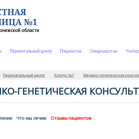
СТНАЯ
НИЦА №1
онежской области
ы
Перинатальный центр
Пациентам
Специалистам
Учебно
Перинатальный центр
Корпус №1
Медико-генетическая консул
КО-ГЕНЕТИЧЕСКАЯ КОНСУЛЬ
лении
Что мы лечим
Отзывы пациентов