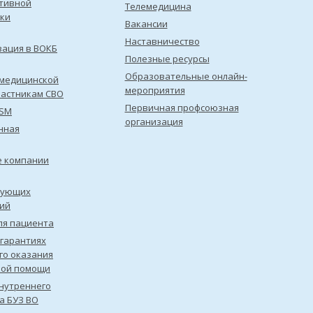
тивной
Телемедицина
ки
Вакансии
Наставничество
зация в ВОКБ
Полезные ресурсы
Образовательные онлайн-
медицинской
мероприятия
астникам СВО
Первичная профсоюзная
ISM
организация
нная
е компании
рующих
ий
ля пациента
 гарантиях
го оказания
кой помощи
нутреннего
а БУЗ ВО