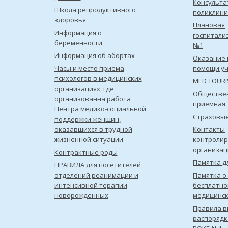
Консульта
Школа репродуктивного
поликлини
здоровья
Плановая
Информация о
госпитали
беременности
№1
Информация об абортах
Оказание 
Часы и место приема
помощи уч
психологов в медицинских
MED TOUR
организациях, где
Обществе
организованна работа
приемная
Центра медико-социальной
Страховы
поддержки женщин,
оказавшихся в трудной
Контакты
жизненной ситуации
контроли
организац
Контрактные роды
Памятка д
ПРАВИЛА для посетителей
отделений реанимации и
Памятка о
интенсивной терапии
бесплатно
новорожденных
медицинс
Правила в
распорядк