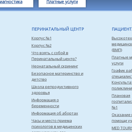
иагностика
Платные услуги
ПЕРИНАТАЛЬНЫЙ ЦЕНТР
ПАЦИЕН
Корпус №1
Высокотех
медицинс
Корпус №2
(ВМП)
Что взять с собой в
Платные 
Перинатальный центр?
услуги
Неонатальный скрининг
График ра
Безопасное материнство и
специалис
детство
Консульта
Школа репродуктивного
поликлини
здоровья
Плановая
Информация о
госпитали
беременности
№1
Информация об абортах
Оказание 
Часы и место приема
помощи уч
психологов в медицинских
MED TOUR