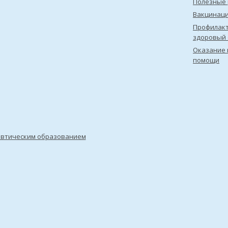
Полезные 
Вакцинац
Профилакт
здоровый 
Оказание 
помощи
евтическим образованием