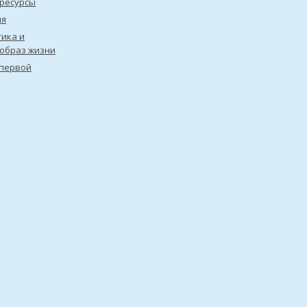
ресурсы
ия
ика и
образ жизни
первой