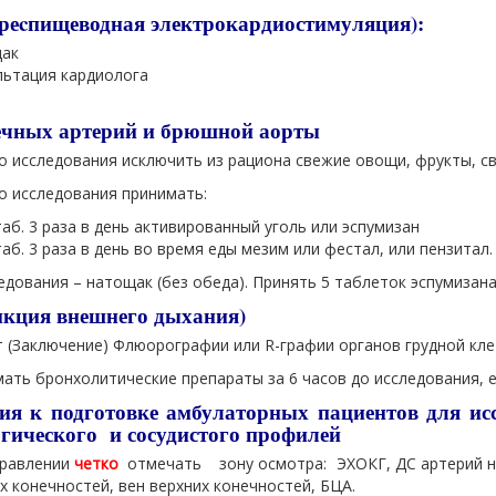
еcпищеводная электрокардиостимуляция):
ак
льтация кардиолога
чных артерий и брюшной аорты
до исследования исключить из рациона свежие овощи, фрукты, с
до исследования принимать:
таб. 3 раза в день активированный уголь или эспумизан
аб. 3 раза в день во время еды мезим или фестал, или пензитал.
едования – натощак (без обеда). Принять 5 таблеток эспумизана
кция внешнего дыхания)
т (Заключение) Флюорографии или R-графии органов грудной кле
мать бронхолитические препараты за 6 часов до исследования, 
ия к подготовке амбулаторных пациентов для и
гического и сосудистого профилей
равлении
четко
отмечать зону осмотра: ЭХОКГ, ДС артерий ни
х конечностей, вен верхних конечностей, БЦА.