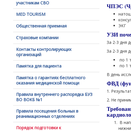
участникам СВО
ЧПЭС (Чр
натощ
MED TOURISM
консу
ЭКГ
Общественная приемная
УЗИ поче
Страховые компании
За 2-3 дня 
Контакты контролирующих
За 2-3 дня 
организаций
по 1 
по 1 т
Памятка для пациента
В день иссл
Памятка о гарантиях бесплатного
ФВД (фун
оказания медицинской помощи
1. Результа
Правила внутреннего распорядка БУЗ
ВО ВОКБ №1
2. Не прини
Требован
Правила посещения больных в
кардиоло
реанимационных отделениях
В нап
Порядок подготовки к
нижни