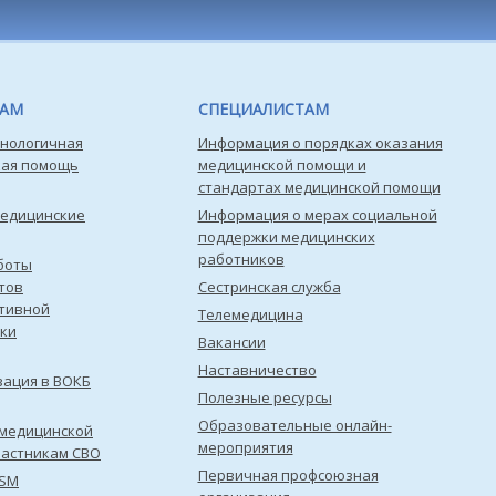
ТАМ
СПЕЦИАЛИСТАМ
нологичная
Информация о порядках оказания
кая помощь
медицинской помощи и
стандартах медицинской помощи
медицинские
Информация о мерах социальной
поддержки медицинских
работников
боты
тов
Сестринская служба
тивной
Телемедицина
ки
Вакансии
Наставничество
зация в ВОКБ
Полезные ресурсы
Образовательные онлайн-
медицинской
мероприятия
астникам СВО
Первичная профсоюзная
ISM