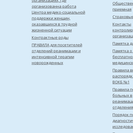
организациях, где
Обществе
организованна работа
приемная
Центра медико-социальной
Страховы
поддержки женщин,
оказавшихся в трудной
Контакты
жизненной ситуации
контроли
организац
Контрактные роды
Памятка д
ПРАВИЛА для посетителей
отделений реанимации и
Памятка о
интенсивной терапии
бесплатно
новорожденных
медицинс
Правила в
распорядк
ВОКБ №1
Правила 
больных в
реанимац
отделения
Порядок п
диагности
исследова