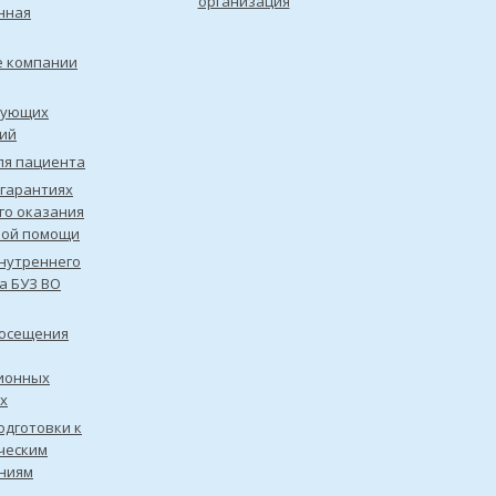
организация
нная
е компании
рующих
ий
ля пациента
 гарантиях
го оказания
кой помощи
нутреннего
а БУЗ ВО
посещения
ионных
х
одготовки к
ческим
ниям